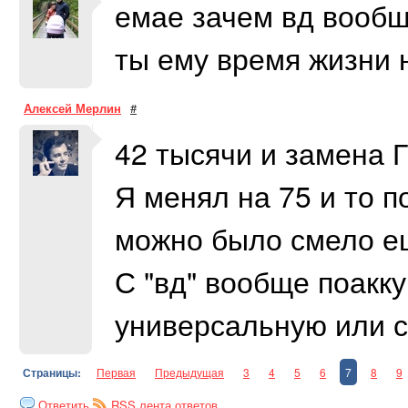
емае зачем вд вообщ
ты ему время жизни н
Алексей Мерлин
#
42 тысячи и замена 
Я менял на 75 и то п
можно было смело ещ
С "вд" вообще поакк
универсальную или с
Страницы:
Первая
Предыдущая
3
4
5
6
7
8
9
Ответить
RSS лента ответов