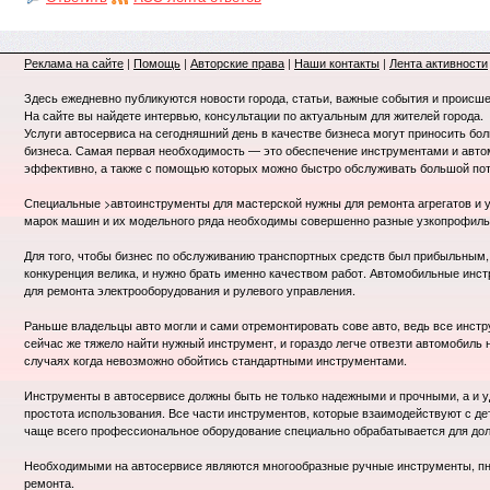
Реклама на сайте
|
Помощь
|
Авторские права
|
Наши контакты
|
Лента активности
Здесь ежедневно публикуются новости города, статьи, важные события и происше
На сайте вы найдете интервью, консультации по актуальным для жителей города.
Услуги автосервиса на сегодняшний день в качестве бизнеса могут приносить бо
бизнеса. Самая первая необходимость — это обеспечение инструментами и авт
эффективно, а также с помощью которых можно быстро обслуживать большой пот
Специальные >автоинструменты для мастерской нужны для ремонта агрегатов и у
марок машин и их модельного ряда необходимы совершенно разные узкопрофил
Для того, чтобы бизнес по обслуживанию транспортных средств был прибыльным, 
конкуренция велика, и нужно брать именно качеством работ. Автомобильные инст
для ремонта электрооборудования и рулевого управления.
Раньше владельцы авто могли и сами отремонтировать сове авто, ведь все инст
сейчас же тяжело найти нужный инструмент, и гораздо легче отвезти автомобиль 
случаях когда невозможно обойтись стандартными инструментами.
Инструменты в автосервисе должны быть не только надежными и прочными, а и уд
простота использования. Все части инструментов, которые взаимодействуют с д
чаще всего профессиональное оборудование специально обрабатывается для дол
Необходимыми на автосервисе являются многообразные ручные инструменты, пн
ремонта.