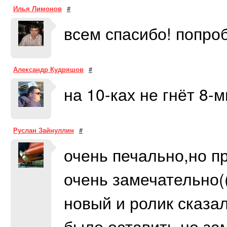
Илья Лимонов
#
всем спасибо! попро
Александр Кудряшов
#
на 10-ках не гнёт 8-ми
Руслан Зайнуллин
#
очень печально,но п
очень замечательно((
новый и ролик сказа
было оставить,но за