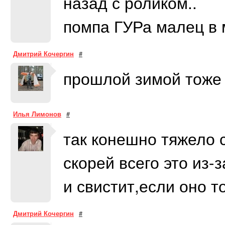
назад с роликом..
помпа ГУРа малец в 
Дмитрий Кочергин
#
прошлой зимой тоже б
Илья Лимонов
#
так конешно тяжело 
скорей всего это из-
и свистит,если оно т
Дмитрий Кочергин
#