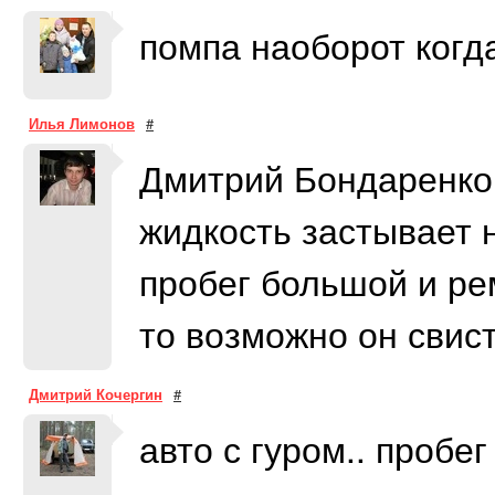
помпа наоборот когд
Илья Лимонов
#
Дмитрий Бондаренко
жидкость застывает 
пробег большой и ре
то возможно он свис
Дмитрий Кочергин
#
авто с гуром.. пробе