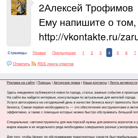
2Алексей Трофимов
Ему напишите о том, 
http://vkontakte.ru/zar
Страницы:
Первая
Предыдущая
1
2
3
4
5
6
7
Ответить
RSS лента ответов
Реклама на сайте
|
Помощь
|
Авторские права
|
Наши контакты
|
Лента активности
Здесь ежедневно публикуются новости города, статьи, важные события и происше
На сайте вы найдете интервью, консультации по актуальным для жителей города.
Услуги автосервиса на сегодняшний день в качестве бизнеса могут приносить бо
бизнеса. Самая первая необходимость — это обеспечение инструментами и авт
эффективно, а также с помощью которых можно быстро обслуживать большой пот
Специальные >автоинструменты для мастерской нужны для ремонта агрегатов и у
марок машин и их модельного ряда необходимы совершенно разные узкопрофил
Для того, чтобы бизнес по обслуживанию транспортных средств был прибыльным, 