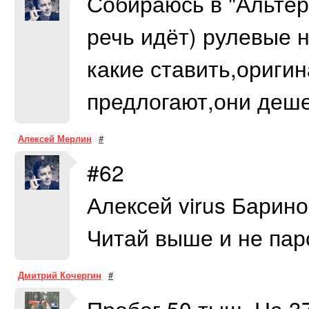
Собираюсь в "Альтер
речь идёт) рулевые 
какие ставить,ориги
предлогают,они дешев
Алексей Мерлин
#
#62
Алексей virus Барино
Читай выше и не пар
Дмитрий Кочергин
#
Пробег 50 тыщ. На 3