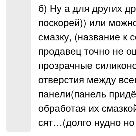
б) Ну а для других д
поскорей)) или можно
смазку, (название к
продавец точно не ош
прозрачные силиконо
отверстия между все
панели(панель придё
обработая их смазкой
сят…(долго нудно н