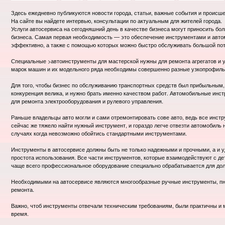
Здесь ежедневно публикуются новости города, статьи, важные события и происше
На сайте вы найдете интервью, консультации по актуальным для жителей города.
Услуги автосервиса на сегодняшний день в качестве бизнеса могут приносить бо
бизнеса. Самая первая необходимость — это обеспечение инструментами и авт
эффективно, а также с помощью которых можно быстро обслуживать большой пот
Специальные >автоинструменты для мастерской нужны для ремонта агрегатов и у
марок машин и их модельного ряда необходимы совершенно разные узкопрофил
Для того, чтобы бизнес по обслуживанию транспортных средств был прибыльным, 
конкуренция велика, и нужно брать именно качеством работ. Автомобильные инст
для ремонта электрооборудования и рулевого управления.
Раньше владельцы авто могли и сами отремонтировать сове авто, ведь все инст
сейчас же тяжело найти нужный инструмент, и гораздо легче отвезти автомобиль 
случаях когда невозможно обойтись стандартными инструментами.
Инструменты в автосервисе должны быть не только надежными и прочными, а и уд
простота использования. Все части инструментов, которые взаимодействуют с д
чаще всего профессиональное оборудование специально обрабатывается для дол
Необходимыми на автосервисе являются многообразные ручные инструменты, пн
ремонта.
Важно, чтоб инструменты отвечали техническим требованиям, были практичны и 
время.