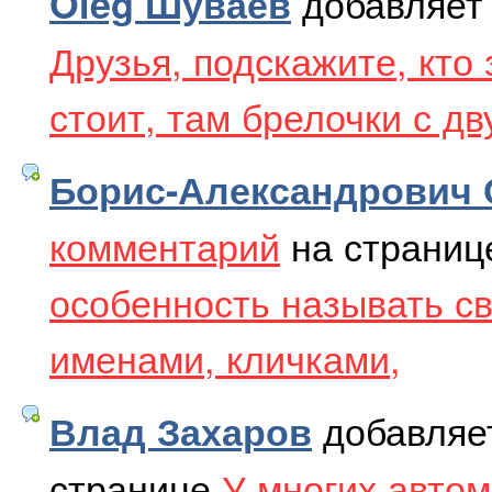
добавляе
Oleg Шуваев
Друзья, подскажите, кто
стоит, там брелочки с дв
Борис-Александрович 
комментарий
на страни
особенность называть с
именами, кличками,
добавля
Влад Захаров
странице
У многих автом