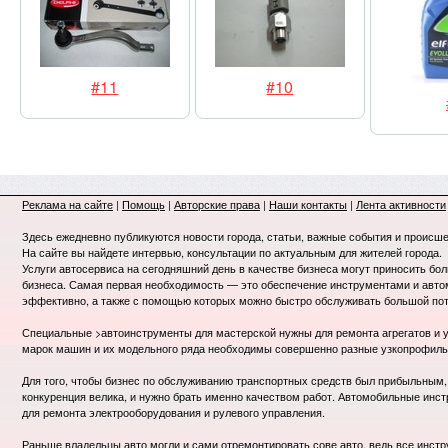
#11
#10
Реклама на сайте
|
Помощь
|
Авторские права
|
Наши контакты
|
Лента активности
Здесь ежедневно публикуются новости города, статьи, важные события и происше
На сайте вы найдете интервью, консультации по актуальным для жителей города.
Услуги автосервиса на сегодняшний день в качестве бизнеса могут приносить бо
бизнеса. Самая первая необходимость — это обеспечение инструментами и авт
эффективно, а также с помощью которых можно быстро обслуживать большой пот
Специальные >автоинструменты для мастерской нужны для ремонта агрегатов и у
марок машин и их модельного ряда необходимы совершенно разные узкопрофил
Для того, чтобы бизнес по обслуживанию транспортных средств был прибыльным, 
конкуренция велика, и нужно брать именно качеством работ. Автомобильные инст
для ремонта электрооборудования и рулевого управления.
Раньше владельцы авто могли и сами отремонтировать сове авто, ведь все инст