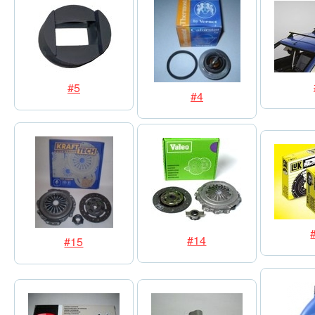
#5
#4
#14
#15