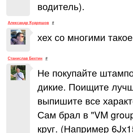
водитель).
Александр Кудряшов
#
хех со многими такое
Станислав Бехтин
#
Не покупайте штампо
дикие. Поищите лучш
выпишите все характ
Сам брал в "VM grou
круг. (Например 6Jх1