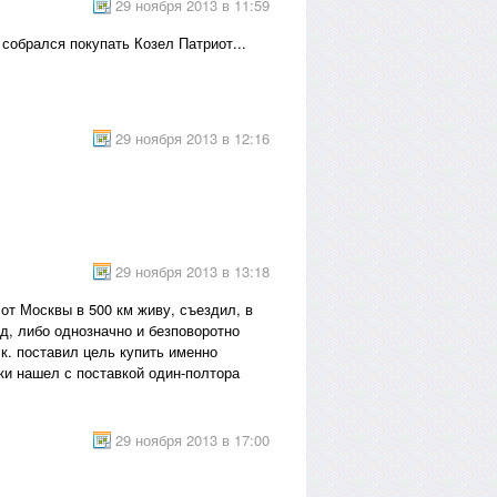
29 ноября 2013 в 11:59
 собрался покупать Козел Патриот...
29 ноября 2013 в 12:16
29 ноября 2013 в 13:18
 от Москвы в 500 км живу, съездил, в
од, либо однозначно и безповоротно
.к. поставил цель купить именно
ки нашел с поставкой один-полтора
29 ноября 2013 в 17:00