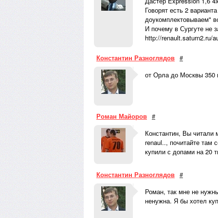
Дастер Expression 1,6 
Говорят есть 2 варианта
доукомплектовываем" во
И почему в Сургуте не з
http://renault.saturn2.ru
Константин Разноглядов
#
от Орла до Москвы 350 к
Роман Майоров
#
Константин, Вы читали мо
renaul.., почитайте там
купили с допами на 20 т
Константин Разноглядов
#
Роман, так мне не нужн
ненужна. Я бы хотел ку