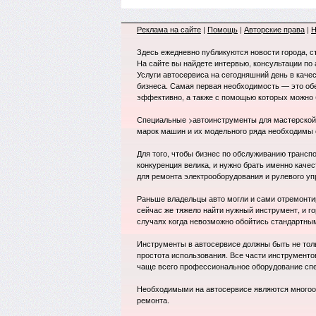
Реклама на сайте
|
Помощь
|
Авторские права
|
Н
Здесь ежедневно публикуются новости города, с
На сайте вы найдете интервью, консультации по
Услуги автосервиса на сегодняшний день в каче
бизнеса. Самая первая необходимость — это о
эффективно, а также с помощью которых можно 
Специальные >автоинструменты для мастерской 
марок машин и их модельного ряда необходимы
Для того, чтобы бизнес по обслуживанию трансп
конкуренция велика, и нужно брать именно каче
для ремонта электрооборудования и рулевого уп
Раньше владельцы авто могли и сами отремонти
сейчас же тяжело найти нужный инструмент, и го
случаях когда невозможно обойтись стандартны
Инструменты в автосервисе должны быть не толь
простота использования. Все части инструменто
чаще всего профессиональное оборудование спе
Необходимыми на автосервисе являются многоо
ремонта.