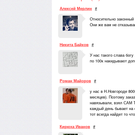
Алексей Мерлин
#
Относительно законный 
Они же вам не отказываю
Никита Байков
#
У нас такого слава богу
по 100к накидывают доп
Роман Майоров
#
у нас в Н.Новгороде 800
месяцев). Поэтому заказ
навязывали, взял САМ 
каждый день бывает на 
тот всегда найдет то что
Кирюха Иванов
#