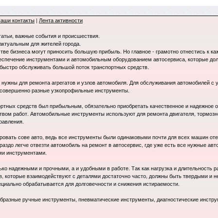
аши контакты
|
Лента активности
татьи, важные события и происшествия.
 актуальным для жителей города.
стве бизнеса могут приносить большую прибыль. Но главное - грамотно отнестись к к
беспечение инструментами и автомобильным оборудованием автосервиса, которые до
быстро обслуживать большой поток транспортных средств.
нужны для ремонта агрегатов и узлов автомобиля. Для обслуживания автомобилей с 
 совершенно разные узкопрофильные инструменты.
ортных средств был прибыльным, обязательно приобретать качественное и надежное о
ством работ. Автомобильные инструменты используют для ремонта двигателя, тормозно
равления.
ровать сове авто, ведь все инструменты были одинаковыми почти для всех машин оте
раздо легче отвезти автомобиль на ремонт в автосервис, где уже есть все нужные авт
ми инструментами.
ко надежными и прочными, а и удобными в работе. Так как нагрузка и длительность р
в, которые взаимодействуют с деталями достаточно часто, должны быть твердыми и 
циально обрабатывается для долговечности и снижения истираемости.
бразные ручные инструменты, пневматические инструменты, диагностические инстру