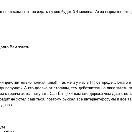
 не отказывают, но ждать нужно будет 3-4 месяца. Из-за выродков отец
олго Вам ждать...
и действительно полная ..опа!!! Так же и у нас в Н.Новгороде... Благо я
ду получать. А кто далеко от столицы, тем действительно либо ждать г
ам с горяча хотел покупать СангЁнг (4х4 намного дороже чем Даст), но т
кредит не хотел садиться, поэтому рыскал все интернет-форумы и всё та
 допов.
уте.