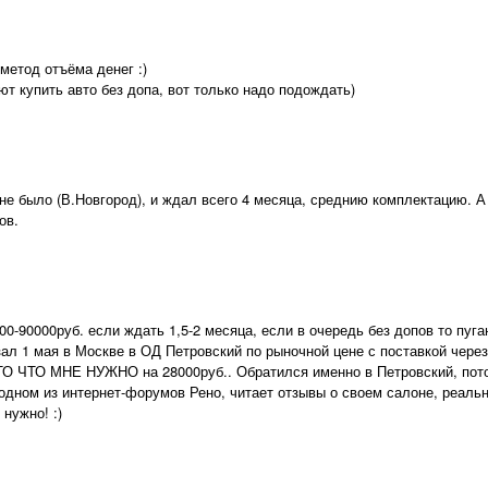
метод отъёма денег :)
т купить авто без допа, вот только надо подождать)
 не было (В.Новгород), и ждал всего 4 месяца, среднию комплектацию. А 
ов.
00-90000руб. если ждать 1,5-2 месяца, если в очередь без допов то пуга
ал 1 мая в Москве в ОД Петровский по рыночной цене с поставкой через 
ТО ЧТО МНЕ НУЖНО на 28000руб.. Обратился именно в Петровский, пото
одном из интернет-форумов Рено, читает отзывы о своем салоне, реальн
 нужно! :)