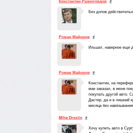
Константин Разноглядов
#
Без допов действительно
Роман Майоров
#
Ильшат, наверное еще д
Роман Майоров
#
Константин, на перефери
мае заказал, в июне пое
покупать другой авто. С
Дастер, да и в лишний 
месяца без навязывания
Miha Drozjin
#
Хочу купить авто в Сург