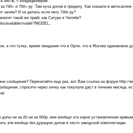
4х4 МКП6, с кондиционером.
 за 730+ и 750+ ру. Там куча допов в придачу. Как сказали в автосалон
т зачем? И че делать если нету 730к ру?
апилят такой же прайс как Сатурн в Челябе?
/auto/available/model/?MODEL..
м, а что тулку, время ожидания что в Орле, что в Москве одинаковое д
и сообщения? Перечитайте еще раз, вот Вам ссылка на форум http://www.cl
 сообщения, спросите через личку как покупали даст в течение месяца, 
ыр.
ы допы ни на 20 ни на 500р, мне вообще эта херня установленная кривы
пить а/м вообще без дурацких допов в чисто заводской комплектации.