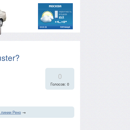
ster?
0
Голосов: 0
 линии Рено
→