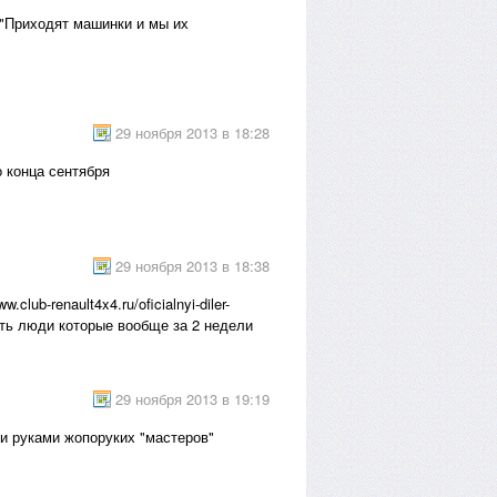
е "Приходят машинки и мы их
29 ноября 2013 в 18:28
о конца сентября
29 ноября 2013 в 18:38
ub-renault4x4.ru/oficialnyi-diler-
есть люди которые вообще за 2 недели
29 ноября 2013 в 19:19
ми руками жопоруких "мастеров"