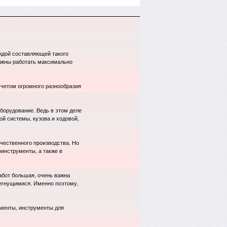
аждой составляющей такого
лжны работать максимально
учетом огромного разнообразия
борудование. Ведь в этом деле
й системы, кузова и ходовой,
чественного производства. Но
оинструменты, а также в
абот большая, очень важна
негнущимися. Именно поэтому,
менты, инструменты для