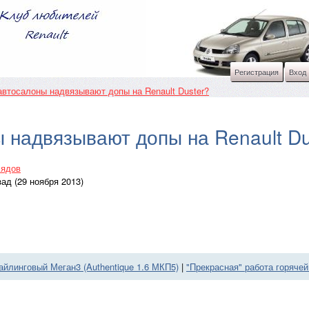
Регистрация
Вход
втосалоны надвязывают допы на Renault Duster?
 надвязывают допы на Renault Du
лядов
ад (29 ноября 2013)
айлинговый Меган3 (Authentique 1.6 МКП5)
|
"Прекрасная" работа горячей