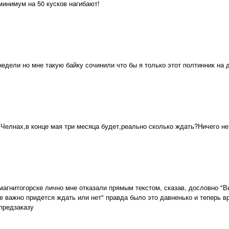
минимум на 50 кусков нагибают!
недели но мне такую байку сочинили что бы я только этот полтинник на 
Челнах,в конце мая три месяца будет,реально сколько ждать?Ничего не
 магнитогорске лично мне отказали прямым текстом, сказав, дословно "В
е важно придется ждать или нет" правда было это давненько и теперь в
предзаказу