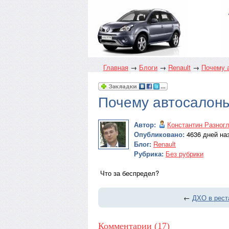
Главная
→
Блоги
→
Renault
→
Почему а
Почему автосалоны
Автор:
Константин Разног
Опубликовано:
4636 дней наз
Блог:
Renault
Рубрика:
Без рубрики
Что за беспредел?
←
ДХО в рест
Комментарии (17)