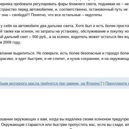
ерняка пробовали регулировать фары ближнего света, поднимая их – не
транство перед автомобилем, и, соответственно, остановочный путь не 5
 она – свобода!!! Понятно, что все остальные – недотепы.
 у себя на автомобиле два дальних света. Хотя был и есть более просто
 также как ксенон, но затраты на установку, обслуживание и покупку н
 дальний свет – 500 руб., а за ксенон, водитель может остаться без в
в 2009 году.
желание выделиться. Но поверьте, есть более безопасные и гораздо бо
расиво, и едет быстрее, и не слепит, и кузов сохраннее, и на окружающ
бъем моторного масла требуется при замене, на Флюенс?
|
Предложите 
ношении окружающих к вам, когда вы издалека своим ксеноном предупре
 Окружающие стараются или быстрее пропустить вас, если вы сзади, или