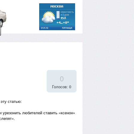
0
Голосов: 0
 эту статью:
и урезонить любителей ставить «ксенон»
слепят».