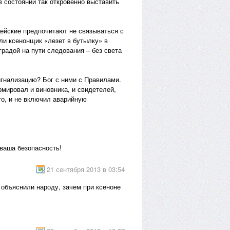
 состоянии так откровенно выставить
ейские предпочитают не связываться с
ли ксенонщик «лезет в бутылку» в
градой на пути следования – без света
игнализацию? Бог с ними с Правилами.
рмировал и виновника, и свидетелей,
го, и не включил аварийную
 ваша безопасность!
21 сентября 2013 в 03:54
 объяснили народу, зачем при ксеноне