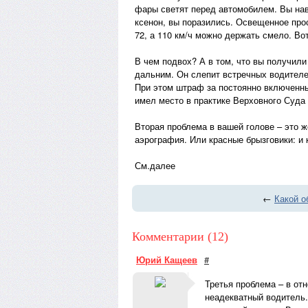
фары светят перед автомобилем. Вы нав
ксенон, вы поразились. Освещенное прос
72, а 110 км/ч можно держать смело. Вот
В чем подвох? А в том, что вы получили
дальним. Он слепит встречных водителей
При этом штраф за постоянно включенный
имел место в практике Верховного Суда 
Вторая проблема в вашей голове – это 
аэрография. Или красные брызговики: и к
См.далее
←
Какой о
Комментарии (12)
Юрий Кащеев
#
Третья проблема – в от
неадекватный водитель.