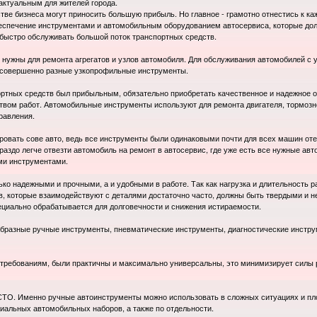
 актуальным для жителей города.
стве бизнеса могут приносить большую прибыль. Но главное - грамотно отнестись к к
беспечение инструментами и автомобильным оборудованием автосервиса, которые до
быстро обслуживать большой поток транспортных средств.
нужны для ремонта агрегатов и узлов автомобиля. Для обслуживания автомобилей с 
 совершенно разные узкопрофильные инструменты.
ортных средств был прибыльным, обязательно приобретать качественное и надежное о
ством работ. Автомобильные инструменты используют для ремонта двигателя, тормозно
равления.
ровать сове авто, ведь все инструменты были одинаковыми почти для всех машин оте
раздо легче отвезти автомобиль на ремонт в автосервис, где уже есть все нужные авт
ми инструментами.
ко надежными и прочными, а и удобными в работе. Так как нагрузка и длительность р
в, которые взаимодействуют с деталями достаточно часто, должны быть твердыми и 
циально обрабатывается для долговечности и снижения истираемости.
бразные ручные инструменты, пневматические инструменты, диагностические инстру
 требованиям, были практичны и максимально универсальны, это минимизирует силы 
ТО. Именно ручные автоинструменты можно использовать в сложных ситуациях и пл
иальных автомобильных наборов, а также по отдельности.