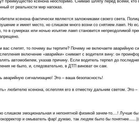
тут преимущество ксенона неоспоримо. Снимаю шляпу перед всеми, кто в
нный от реальности мир напоказ.
бители ксенона фактически являются заложниками своего света. Полиц
рушение и имеет место, но слишком много возни со снятием ламп. Но ес
м, то в сумерках или ночью изъятие ламп становится непреодолимой пре
апрещено.
и вас слепят, то почему вы терпите? Почему не включаете аварийную с
ослепления включение «аварийки» снимает с водителя вину: он проинфо
авлять автомобилем, указав причину. Если водитель терпел до последне
ления не было, и, следовательно, в ДТП виноват он сам.
ь аварийную сигнализацию! Это – ваша безопасность!
ить» любителю ксенона, ослепляя его в отместку дальним светом. Это –
но слишком эмоциональная и непонятной физикой зачем-то....! Лучше бы
окорректор и омыватель фар! думаю, так людям было бы понятнее......))