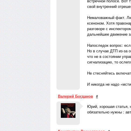
встречной полосе. Вот 
свой внутренний отреше
Немаловажный факт. Лю
ксеноном. Хотя правона
разговоре с инспекторо
дальнейшее движение з
Напоследок вопрос: есл
Но в случае ДТП из-за 
что не в состоянии упр
сигнализацию, то ослеп
Не стесняйтесь включат
И никогда не надо «мст
Валерий Богданов
#
Юрий, хорошая статья, 
обязательно нужны : авт