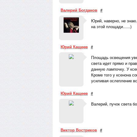
Валерий Богданов
#
Юрий, наверно, не знаю
на этой площади......)
Юрий Кащеев
#
Площадь освещения увел
света идет прямо и пра
данную лампочку. У ксе
Кроме того у ксенона с
усиливая ослепление вс
Юрий Кащеев
#
Валерий, пучок света б
Виктор Востриков
#