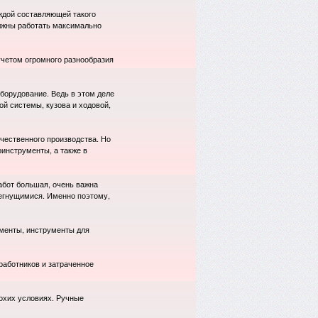
аждой составляющей такого
лжны работать максимально
учетом огромного разнообразия
борудование. Ведь в этом деле
й системы, кузова и ходовой,
чественного производства. Но
оинструменты, а также в
абот большая, очень важна
негнущимися. Именно поэтому,
менты, инструменты для
работников и затраченное
охих условиях. Ручные