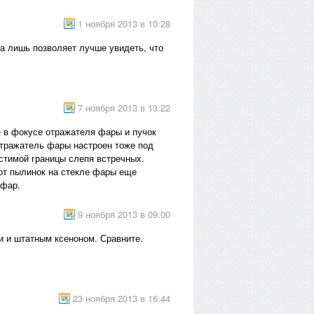
1 ноября 2013 в 10:28
 а лишь позволяет лучше увидеть, что
7 ноября 2013 в 13:22
е в фокусе отражателя фары и пучок
отражатель фары настроен тоже под
устимой границы слепя встречных.
 от пылинок на стекле фары еще
 фар.
9 ноября 2013 в 09:00
и и штатным ксеноном. Сравните.
23 ноября 2013 в 16:44