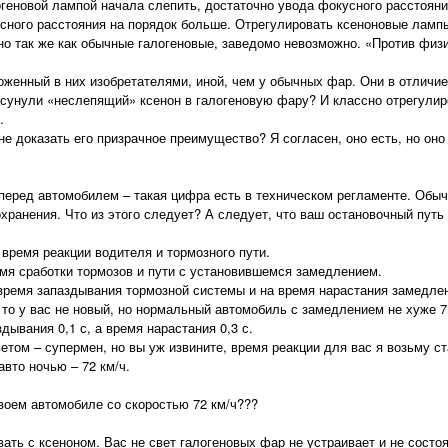
огеновой лампой начала слепить, достаточно увода фокусного расстояния
усного расстояния на порядок больше. Отрегулировать ксеноновые лампы
но так же как обычные галогеновые, заведомо невозможно. «Против физи
женный в них изобретателями, иной, чем у обычных фар. Они в отличи
асунули «неслепящий» ксенон в галогеновую фару? И классно отрегули
.
е доказать его призрачное преимущество? Я согласен, оно есть, но оно 
 перед автомобилем – такая цифра есть в техническом регламенте. Обыч
ранения. Что из этого следует? А следует, что ваш остановочный путь 
 время реакции водителя и тормозного пути.
ремя сработки тормозов и пути с установившемся замедлением.
 время запаздывания тормозной системы и на время нарастания замедле
 то у вас не новый, но нормальный автомобиль с замедлением не хуже 7
дывания 0,1 с, а время нарастания 0,3 с.
етом – супермен, но вы уж извините, время реакции для вас я возьму ста
авто ночью – 72 км/ч.
воем автомобиле со скоростью 72 км/ч???
ать с ксеноном. Вас не свет галогеновых фар не устраивает и не состоя