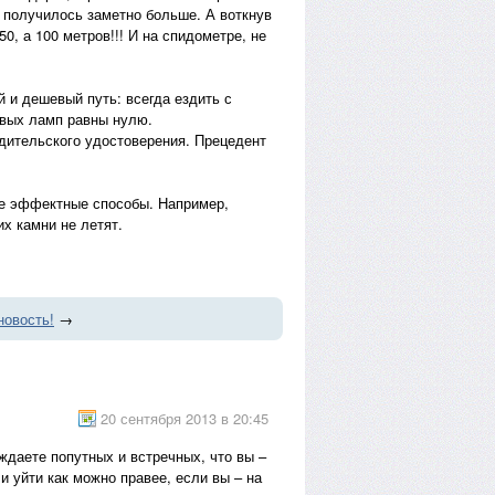
 получилось заметно больше. А воткнув
0, а 100 метров!!! И на спидометре, не
й и дешевый путь: всегда ездить с
овых ламп равны нулю.
одительского удостоверения. Прецедент
лее эффектные способы. Например,
их камни не летят.
новость!
→
20 сентября 2013 в 20:45
ждаете попутных и встречных, что вы –
 уйти как можно правее, если вы – на