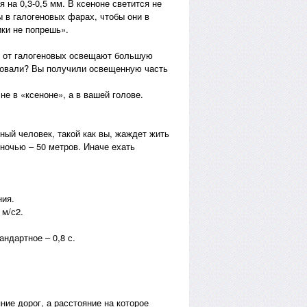
 на 0,3-0,5 мм. В ксеноне светится не
 в галогеновых фарах, чтобы они в
ки не попрешь».
е от галогеновых освещают большую
ровали? Вы получили освещенную часть
не в «ксеноне», а в вашей голове.
ный человек, такой как вы, жаждет жить
ночью – 50 метров. Иначе ехать
ния.
 м/с2.
ндартное – 0,8 с.
ние дорог, а расстояние на которое