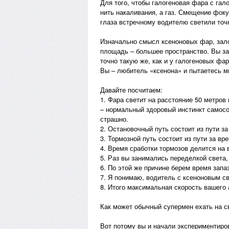
Для того, чтобы галогеновая фара с гал
нить накаливания, а газ. Смещение фок
глаза встречному водителю светили точ
Изначально смысл ксеноновых фар, зало
площадь – большее пространство. Вы з
точно такую же, как и у галогеновых фар
Вы – любитель «ксенона» и пытаетесь мн
Давайте посчитаем:
1. Фара светит на расстояние 50 метров
– нормальный здоровый инстинкт самосох
страшно.
2. Остановочный путь состоит из пути за
3. Тормозной путь состоит из пути за в
4. Время сработки тормозов делится на
5. Раз вы занимались переделкой света,
6. По этой же причине берем время запаз
7. Я понимаю, водитель с ксеноновым св
8. Итого максимальная скорость вашего 
Как может обычный супермен ехать на с
Вот потому вы и начали экспериментиров