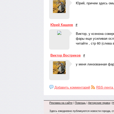
Юрий, причем здесь ом
Юрий Кащеев
#
Виктор, у ксенона сове
фары еще усиливая осл
читайте , стр 60 (слева
Виктор Востриков
#
у меня линзованная фара
Добавить комментарий
RSS-лента
Реклама на сайте
|
Помощь
|
Авторские права
|
Н
Здесь ежедневно публикуются новости города, с