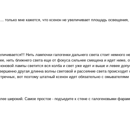
.... только мне кажется, что ксенон не увеличивает площадь освещения,
ичивается!!! Нить лампочки галогенки дальнего света стоит немного н
вее, нить ближнего света еще от фокуса сильнее смещена и идет ниже, 
ноновой лампы светится вся колба и свет уже идет и выше и левее доп
овершенно другая длинна волны световой и рассеяние света происходит
тречных, вот поэтому штатный ксенон идет обязательно с омывателями
олее широкий. Самое простое - подъедите к стене с галогеновыми фарам