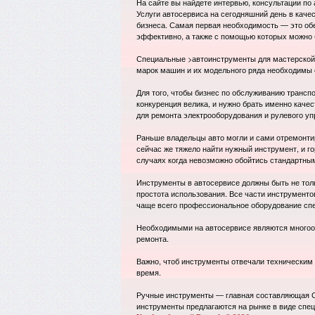
На сайте вы найдете интервью, консультации по
Услуги автосервиса на сегодняшний день в каче
бизнеса. Самая первая необходимость — это о
эффективно, а также с помощью которых можно 
Специальные >автоинструменты для мастерской 
марок машин и их модельного ряда необходимы
Для того, чтобы бизнес по обслуживанию трансп
конкуренция велика, и нужно брать именно каче
для ремонта электрооборудования и рулевого уп
Раньше владельцы авто могли и сами отремонти
сейчас же тяжело найти нужный инструмент, и го
случаях когда невозможно обойтись стандартны
Инструменты в автосервисе должны быть не толь
простота использования. Все части инструменто
чаще всего профессиональное оборудование спе
Необходимыми на автосервисе являются многоо
ремонта.
Важно, чтоб инструменты отвечали техническим
время.
Ручные инструменты — главная составляющая С
инструменты предлагаются на рынке в виде спец