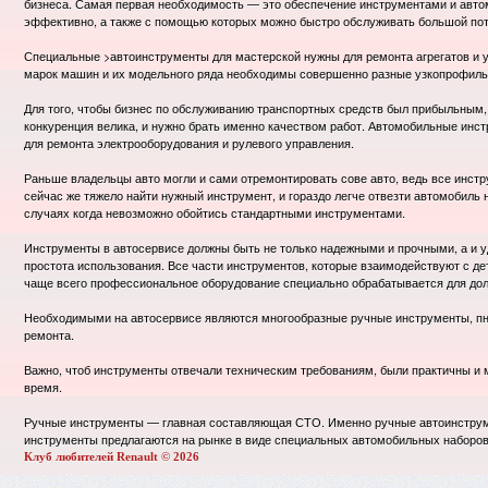
бизнеса. Самая первая необходимость — это обеспечение инструментами и авт
эффективно, а также с помощью которых можно быстро обслуживать большой пот
Специальные >автоинструменты для мастерской нужны для ремонта агрегатов и у
марок машин и их модельного ряда необходимы совершенно разные узкопрофил
Для того, чтобы бизнес по обслуживанию транспортных средств был прибыльным, 
конкуренция велика, и нужно брать именно качеством работ. Автомобильные инст
для ремонта электрооборудования и рулевого управления.
Раньше владельцы авто могли и сами отремонтировать сове авто, ведь все инст
сейчас же тяжело найти нужный инструмент, и гораздо легче отвезти автомобиль 
случаях когда невозможно обойтись стандартными инструментами.
Инструменты в автосервисе должны быть не только надежными и прочными, а и уд
простота использования. Все части инструментов, которые взаимодействуют с д
чаще всего профессиональное оборудование специально обрабатывается для дол
Необходимыми на автосервисе являются многообразные ручные инструменты, пн
ремонта.
Важно, чтоб инструменты отвечали техническим требованиям, были практичны и 
время.
Ручные инструменты — главная составляющая СТО. Именно ручные автоинструме
инструменты предлагаются на рынке в виде специальных автомобильных наборов,
Клуб любителей Renault © 2026