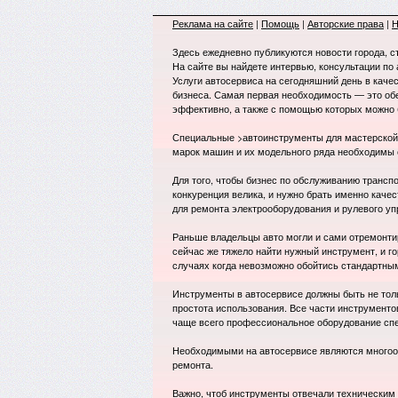
Реклама на сайте
|
Помощь
|
Авторские права
|
Н
Здесь ежедневно публикуются новости города, с
На сайте вы найдете интервью, консультации по
Услуги автосервиса на сегодняшний день в каче
бизнеса. Самая первая необходимость — это о
эффективно, а также с помощью которых можно 
Специальные >автоинструменты для мастерской 
марок машин и их модельного ряда необходимы
Для того, чтобы бизнес по обслуживанию трансп
конкуренция велика, и нужно брать именно каче
для ремонта электрооборудования и рулевого уп
Раньше владельцы авто могли и сами отремонти
сейчас же тяжело найти нужный инструмент, и го
случаях когда невозможно обойтись стандартны
Инструменты в автосервисе должны быть не толь
простота использования. Все части инструменто
чаще всего профессиональное оборудование спе
Необходимыми на автосервисе являются многоо
ремонта.
Важно, чтоб инструменты отвечали техническим