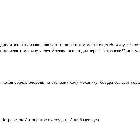
дивляюсь! то ли мне повезло то ли не в том месте ищете!я живу в Челяб
тала искать машину через Москву, нашла диллера " Петровский",мне маш
 какая сейчас очередь на степвей? хочу механику, без допов, цвет сера
в Петровском Автоцентре очередь от 3 до 6 месяцев.