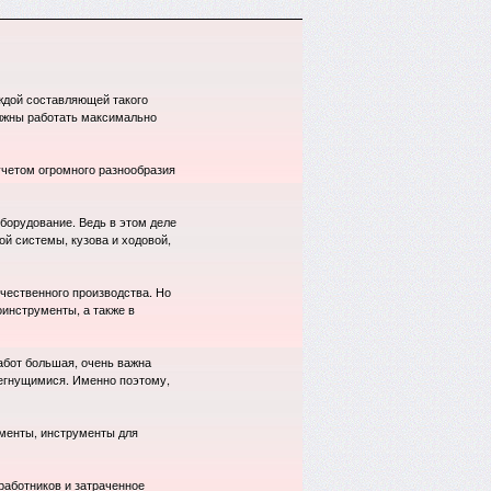
аждой составляющей такого
лжны работать максимально
учетом огромного разнообразия
борудование. Ведь в этом деле
й системы, кузова и ходовой,
чественного производства. Но
оинструменты, а также в
абот большая, очень важна
негнущимися. Именно поэтому,
менты, инструменты для
работников и затраченное