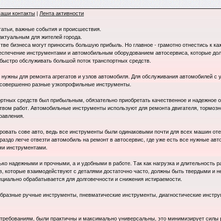
аши контакты
|
Лента активности
татьи, важные события и происшествия.
 актуальным для жителей города.
стве бизнеса могут приносить большую прибыль. Но главное - грамотно отнестись к к
беспечение инструментами и автомобильным оборудованием автосервиса, которые до
быстро обслуживать большой поток транспортных средств.
нужны для ремонта агрегатов и узлов автомобиля. Для обслуживания автомобилей с 
 совершенно разные узкопрофильные инструменты.
ортных средств был прибыльным, обязательно приобретать качественное и надежное о
ством работ. Автомобильные инструменты используют для ремонта двигателя, тормозно
равления.
ровать сове авто, ведь все инструменты были одинаковыми почти для всех машин оте
раздо легче отвезти автомобиль на ремонт в автосервис, где уже есть все нужные авт
ми инструментами.
ко надежными и прочными, а и удобными в работе. Так как нагрузка и длительность р
в, которые взаимодействуют с деталями достаточно часто, должны быть твердыми и 
циально обрабатывается для долговечности и снижения истираемости.
бразные ручные инструменты, пневматические инструменты, диагностические инстру
 требованиям, были практичны и максимально универсальны, это минимизирует силы 