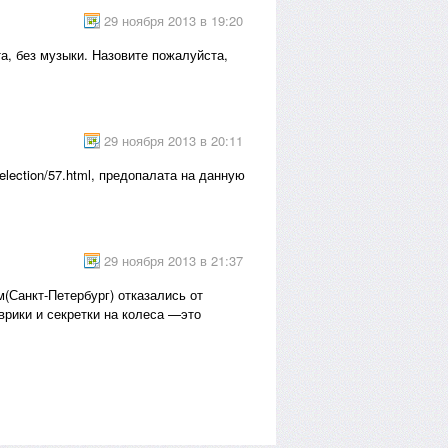
29 ноября 2013 в 19:20
та, без музыки. Назовите пожалуйста,
29 ноября 2013 в 20:11
election/57.html, предопалата на данную
29 ноября 2013 в 21:37
м(Санкт-Петербург) отказались от
врики и секретки на колеса —это