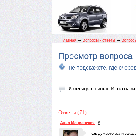
Главная
→
Вопросы - ответы
→
Вопросы
Просмотр вопроса
не подскажете, где очере
8 месяцев..пипец. И это назы
Ответы (71)
Анна Мациевская
#
Как думаете если заказа