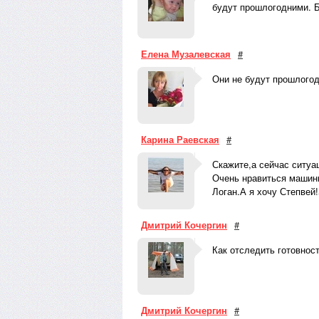
будут прошлогодними. Б
Елена Музалевская
#
Они не будут прошлогод
Карина Раевская
#
Скажите,а сейчас ситуа
Очень нравиться машинк
Логан.А я хочу Степвей
Дмитрий Кочергин
#
Как отследить готовнос
Дмитрий Кочергин
#